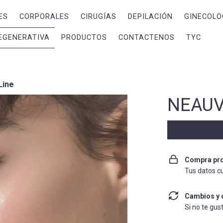
ES
CORPORALES
CIRUGÍAS
DEPILACIÓN
GINECOLO
EGENERATIVA
PRODUCTOS
CONTACTENOS
TYC
Line
NEAUV
Compra pro
Tus datos c
Cambios y 
Si no te gus