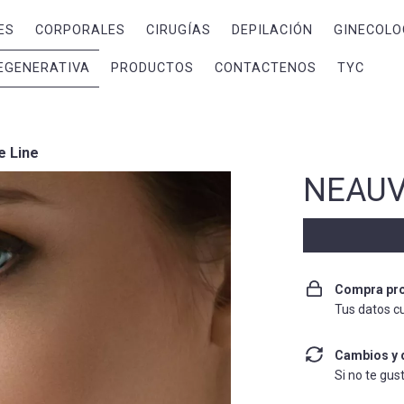
ES
CORPORALES
CIRUGÍAS
DEPILACIÓN
GINECOLO
EGENERATIVA
PRODUCTOS
CONTACTENOS
TYC
e Line
NEAUV
Compra pro
Tus datos c
Cambios y 
Si no te gus